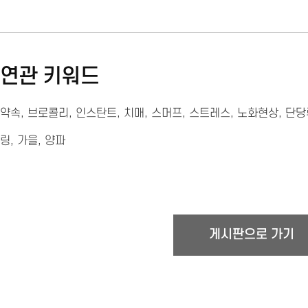
연관 키워드
약속
,
브로콜리
,
인스탄트
,
치매
,
스머프
,
스트레스
,
노화현상
,
단당
링
,
가을
,
양파