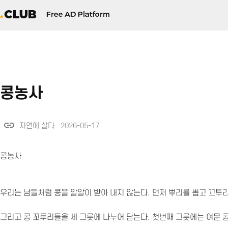
콩농사
link
자연에 살다 2026-05-17
콩농사
우리는 남들처럼 콩을 알알이 받아 내지 않는다. 먼저 뿌리를 뽑고 꼬투리
그리고 콩 꼬투리들을 세 그릇에 나누어 담는다. 첫번째 그릇에는 여문 콩